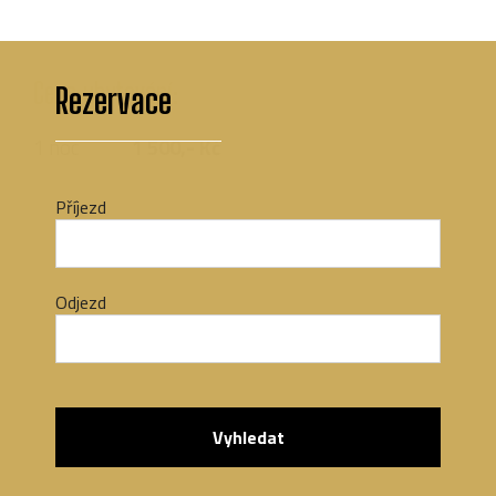
Cena ubytování:
Rezervace
1 noc
1 500,- Kč
Příjezd
Odjezd