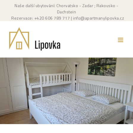
Přeskočit
Naše další ubytování: Chorvatsko - Zadar
; Rakousko -
na
Dachstein
obsah
Rezervace: +420
606 789 717
|
info@apartmanylipovka.cz